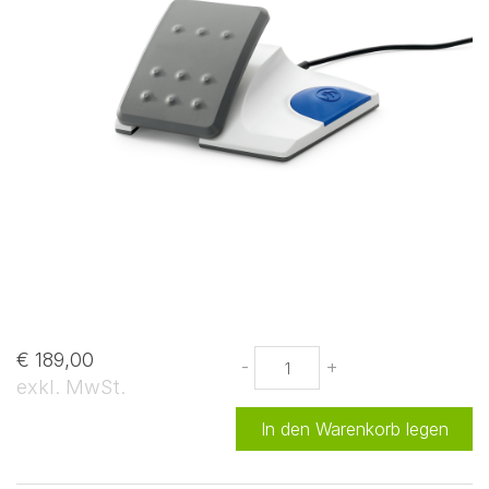
€ 189,00
-
+
exkl. MwSt.
In den Warenkorb legen