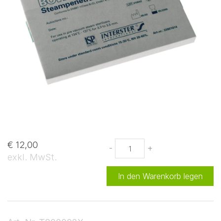
€ 12,00
-
+
exkl. MwSt.
In den Warenkorb legen