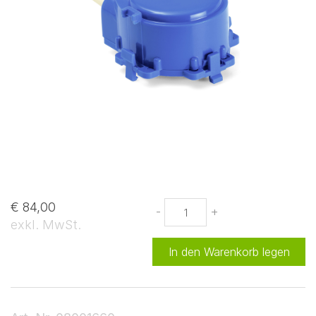
€ 84,00
-
+
exkl. MwSt.
In den Warenkorb legen