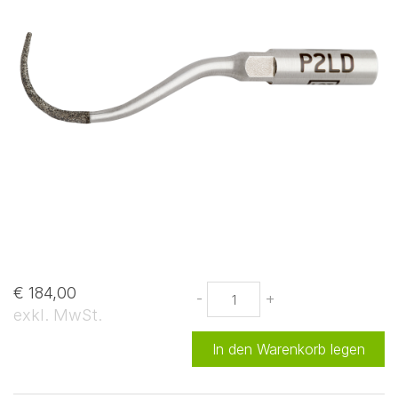
€ 184,00
-
+
exkl. MwSt.
In den Warenkorb legen