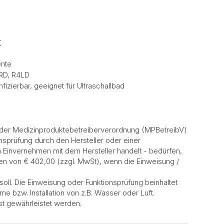
t
ente
4RD, R4LD
nfizierbar, geeignet für Ultraschallbad
 der Medizinproduktebetreiberverordnung (MPBetreibV)
nsprüfung durch den Hersteller oder einer
 Einvernehmen mit dem Hersteller handelt - bedürfen,
en von € 402,00 (zzgl. MwSt), wenn die Einweisung /
soll. Die Einweisung oder Funktionsprüfung beinhaltet
e bzw. Installation von z.B. Wasser oder Luft.
t gewährleistet werden.