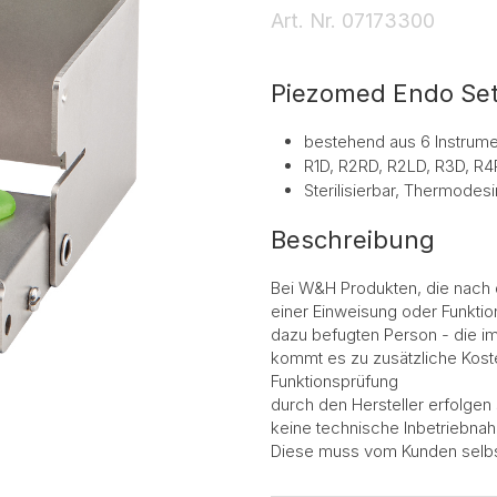
Art. Nr.
07173300
Piezomed Endo Se
bestehend aus 6 Instrum
R1D, R2RD, R2LD, R3D, R
Sterilisierbar, Thermodesi
Beschreibung
Bei W&H Produkten, die nach
einer Einweisung oder Funktio
dazu befugten Person - die im
kommt es zu zusätzliche Kost
Funktionsprüfung
durch den Hersteller erfolgen 
keine technische Inbetriebnahm
Diese muss vom Kunden selbs