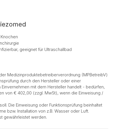
 Piezomed
 Knochen
nchirurgie
nfizierbar, geeignet für Ultraschallbad
 der Medizinproduktebetreiberverordnung (MPBetreibV)
nsprüfung durch den Hersteller oder einer
 Einvernehmen mit dem Hersteller handelt - bedürfen,
en von € 402,00 (zzgl. MwSt), wenn die Einweisung /
soll. Die Einweisung oder Funktionsprüfung beinhaltet
e bzw. Installation von z.B. Wasser oder Luft.
t gewährleistet werden.