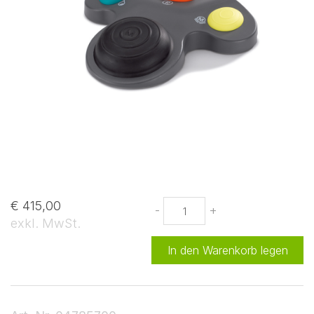
€ 415,00
-
+
exkl. MwSt.
In den Warenkorb legen