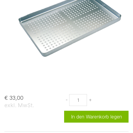
€ 33,00
-
+
exkl. MwSt.
In den Warenkorb legen