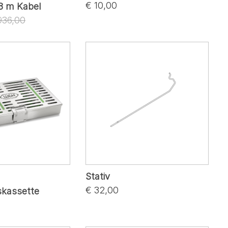
€ 10,00
,8 m Kabel
936,00
Stativ
€ 32,00
nskassette